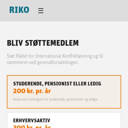
RIKO
☰
BLIV STØTTEMEDLEM
Støt Rådet for International Konfliktløsning og få
stemmeret ved generalforsamlingen.
STUDERENDE, PENSIONIST ELLER LEDIG
200
kr.
pr. år
Reduceret kontingent for studerende, pensionister og ledige.
ERHVERVSAKTIV