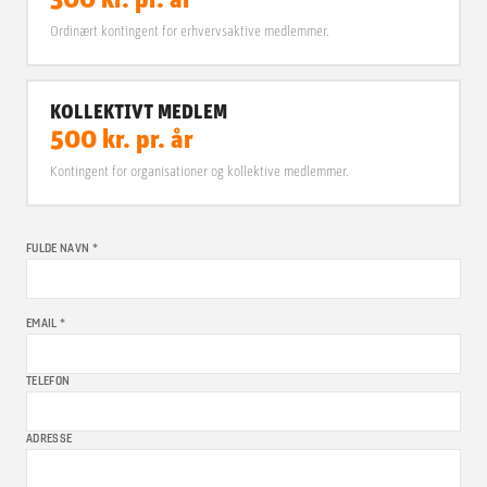
300
kr.
pr. år
Ordinært kontingent for erhvervsaktive medlemmer.
KOLLEKTIVT MEDLEM
500
kr.
pr. år
Kontingent for organisationer og kollektive medlemmer.
FULDE NAVN *
EMAIL *
TELEFON
ADRESSE