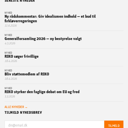
SENESTE NYHEDER
NYHED
Ny rådskommentar: Giv idealismen indhold — et bud til
firkløverregeringen
11.6.2026
NYHED
Generalforsamling 2026 — ny bestyrelse valgt
4.5.2026
NYHED
RIKO søger frivillige
18.4.2026
NYHED
Bliv støttemedlem af RIKO
18.4.2026
NYHED
RIKO styrker den faglige debat om EU og fred
5.3.2026
ALLE NYHEDER →
TILMELD NYHEDSBREV
TILMELD