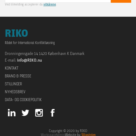
Ved tilmelding accepterer du
vilkårene
.
RIKO
Rådet for International Konfliktløsning
Dronningensgade 14 1420 København K Danmark
E-mail:
info@RIKO.nu
KONTAKT
BRAND & PRESSE
STILLINGER
NYHEDSBREV
DATA- OG COOKIEPOLITIK
Copyright © 2020 by RIKO
Workspace
Admin
Website by
Slipström