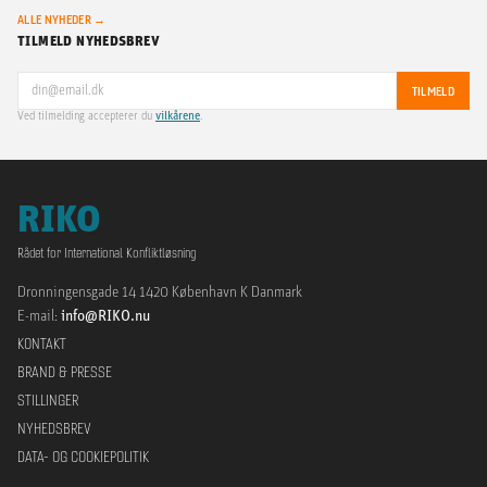
ALLE NYHEDER →
TILMELD NYHEDSBREV
TILMELD
Ved tilmelding accepterer du
vilkårene
.
RIKO
Rådet for International Konfliktløsning
Dronningensgade 14 1420 København K Danmark
E-mail:
info@RIKO.nu
KONTAKT
BRAND & PRESSE
STILLINGER
NYHEDSBREV
DATA- OG COOKIEPOLITIK