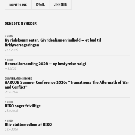
EMAIL
LINKEDIN
KOPIÉR LINK
SENESTE NYHEDER
NYHED
Ny rådskommentar: Giv idealismen indhold — et bud til
firkløverregeringen
11.6.2026
NYHED
Generalforsamling 2026 — ny bestyrelse valgt
4.5.2026
ORGANISATIONSNYHED
AARCON Summer Conference 2026: "Transitions: The Aftermath of War
and Conflict"
28.4.2026
NYHED
RIKO søger frivillige
18.4.2026
NYHED
Bliv støttemedlem af RIKO
18.4.2026