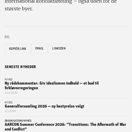
international konfliktløsning – også uden for de
største byer.
DEL
EMAIL
LINKEDIN
KOPIÉR LINK
SENESTE NYHEDER
NYHED
Ny rådskommentar: Giv idealismen indhold — et bud til
firkløverregeringen
11.6.2026
NYHED
Generalforsamling 2026 — ny bestyrelse valgt
4.5.2026
ORGANISATIONSNYHED
AARCON Summer Conference 2026: "Transitions: The Aftermath of War
and Conflict"