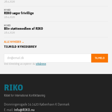
28.4.2026
NYHED
RIKO søger frivillige
18.4.2026
NYHED
Bliv støttemedlem af RIKO
18.4.2026
ALLE NYHEDER →
TILMELD NYHEDSBREV
TILMELD
Ved tilmelding accepterer du
vilkårene
.
RIKO
Rådet for International Konfliktløsning
Dronningensgade 14 1420 København K Danmark
E-mail:
info@RIKO.nu