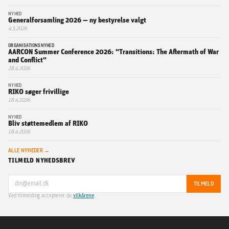
NYHED
Generalforsamling 2026 — ny bestyrelse valgt
4.5.2026
ORGANISATIONSNYHED
AARCON Summer Conference 2026: "Transitions: The Aftermath of War
and Conflict"
28.4.2026
NYHED
RIKO søger frivillige
18.4.2026
NYHED
Bliv støttemedlem af RIKO
18.4.2026
ALLE NYHEDER →
TILMELD NYHEDSBREV
TILMELD
Ved tilmelding accepterer du
vilkårene
.