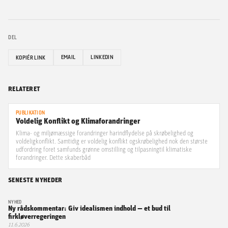
DEL
EMAIL
LINKEDIN
KOPIÉR LINK
RELATERET
PUBLIKATION
Voldelig Konflikt og Klimaforandringer
Klima- og miljømæssige forandringer harindflydelse på skrøbelighed og
voldeligkonflikt. Samtidig er voldelig konflikt ogskrøbelighed nok den største
udfordring foret samfunds grønne omstilling og tilpasningtil klimatiske
forandringer. Dette skaberbåd
SENESTE NYHEDER
NYHED
Ny rådskommentar: Giv idealismen indhold — et bud til
firkløverregeringen
11.6.2026