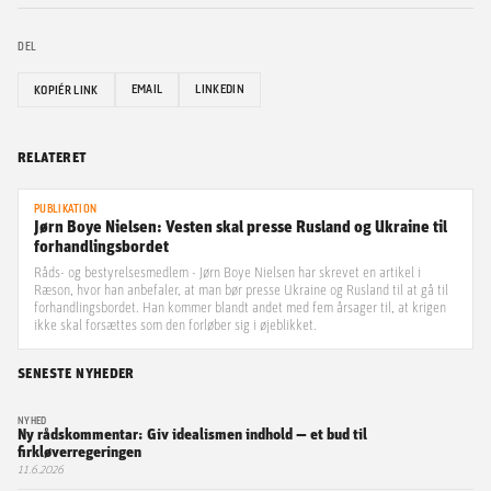
DEL
EMAIL
LINKEDIN
KOPIÉR LINK
RELATERET
PUBLIKATION
Jørn Boye Nielsen: Vesten skal presse Rusland og Ukraine til
forhandlingsbordet
Råds- og bestyrelsesmedlem - Jørn Boye Nielsen har skrevet en artikel i
Ræson, hvor han anbefaler, at man bør presse Ukraine og Rusland til at gå til
forhandlingsbordet. Han kommer blandt andet med fem årsager til, at krigen
ikke skal forsættes som den forløber sig i øjeblikket.
SENESTE NYHEDER
NYHED
Ny rådskommentar: Giv idealismen indhold — et bud til
firkløverregeringen
11.6.2026