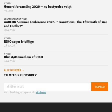
NYHED
Generalforsamling 2026 — ny bestyrelse valgt
4.5.2026
ORGANISATIONSNYHED
AARCON Summer Conference 2026: "Transitions: The Aftermath of War
and Conflict"
28.4.2026
NYHED
RIKO søger frivillige
18.4.2026
NYHED
Bliv støttemedlem af RIKO
18.4.2026
ALLE NYHEDER →
TILMELD NYHEDSBREV
TILMELD
Ved tilmelding accepterer du
vilkårene
.