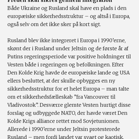
Freden skal sikres gennem integration
Både Ukraine og Rusland skal have en plads i den
europæiske sikkerhedsstruktur – og altså i Europa,
også selv om det ikke sker på kort sigt.
Rusland blev ikke integreret i Europa i 1990’erne,
skønt der i Rusland under Jeltsin og de første år af
Putins regeringsperiode var positive holdninger til
Vesten både i regeringen og befolkningen. Efter
Den Kolde Krig havde de europæiske lande og USA
ellers besluttet, at der skulle opbygges en ny
sikkerhedsstruktur for et helet Europa – man talte
om et sikkerhedsfælleskab ”fra Vancouver til
Vladivostok”. Desværre glemte Vesten hurtigt disse
forslag og udbyggede NATO, der havde været Den
Kolde Krigs alliance rettet mod Sovjetunionen.
Allerede i 1990’erne under Jeltsin protesterede
Rusland – men fordi landet var svagt og kaotisk,