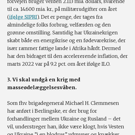
forvejen bruger verden 2.113 mia. dollars, svarende
til ca. 14.600 mia. kr., på militærudgifter om året
(
ifølge SIPRI
). Det er penge, der tages fra
almindelige folks forbrug, velfærden og den
grønne omstilling. Samtidig har Ukrainekrigen
skabt både en energikrise og en fødevarekrise, der
især rammer fattige lande i Afrika hårdt. Dermed
har den bidraget til den accelererende inflation, der
marts 2022 var på 9.2 pct. om året ifølge ILO.
3. Vi skal undgå en krig med
masseødelæggelsesvåben.
Som fhv. brigadegeneral Michael H. Clemmesen
har anført i Berlingske, er der brug for
forhandlinger mellem Ukraine og Rusland – det
vil, understreger han, ikke være klogt, hvis Vesten
og Ukraine ”i en blodrus” ydmyger og knækker