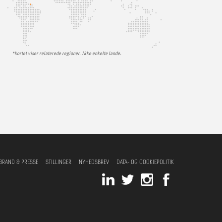
*kortet viser relaterede regioner. Ikke enkelte lande.
BRAND & PRESSE
STILLINGER
NYHEDSBREV
DATA- OG COOKIEPOLITIK