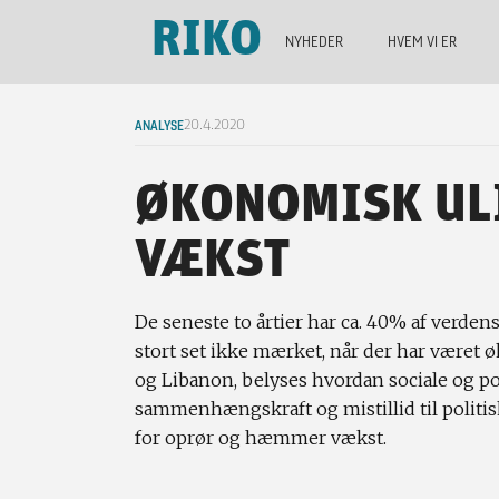
RIKO
NYHEDER
HVEM VI ER
ANALYSE
20.4.2020
ØKONOMISK UL
VÆKST
De seneste to årtier har ca. 40% af verden
stort set ikke mærket, når der har været
og Libanon, belyses hvordan sociale og pol
sammenhængskraft og mistillid til politis
for oprør og hæmmer vækst.