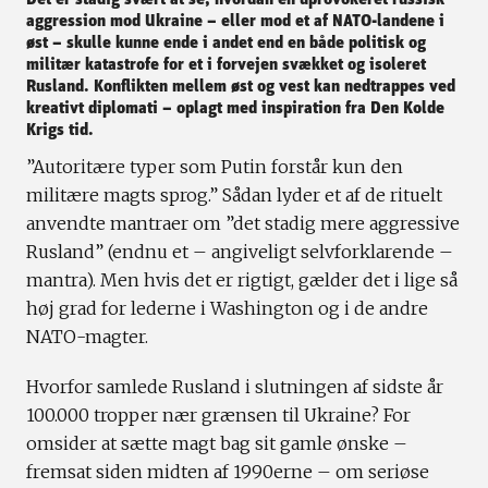
Det er stadig svært at se, hvordan en uprovokeret russisk
aggression mod Ukraine – eller mod et af NATO-landene i
øst – skulle kunne ende i andet end en både politisk og
militær katastrofe for et i forvejen svækket og isoleret
Rusland. Konflikten mellem øst og vest kan nedtrappes ved
kreativt diplomati – oplagt med inspiration fra Den Kolde
Krigs tid.
”Autoritære typer som Putin forstår kun den
militære magts sprog.” Sådan lyder et af de rituelt
anvendte mantraer om ”det stadig mere aggressive
Rusland” (endnu et – angiveligt selvforklarende –
mantra). Men hvis det er rigtigt, gælder det i lige så
høj grad for lederne i Washington og i de andre
NATO-magter.
Hvorfor samlede Rusland i slutningen af sidste år
100.000 tropper nær grænsen til Ukraine? For
omsider at sætte magt bag sit gamle ønske –
fremsat siden midten af 1990erne – om seriøse