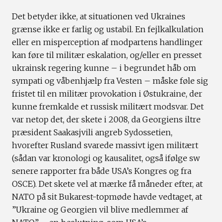
Det betyder ikke, at situationen ved Ukraines
grænse ikke er farlig og ustabil. En fejlkalkulation
eller en misperception af modpartens handlinger
kan føre til militær eskalation, og/eller en presset
ukrainsk regering kunne – i begrundet håb om
sympati og våbenhjælp fra Vesten – måske føle sig
fristet til en militær provokation i Østukraine, der
kunne fremkalde et russisk militært modsvar. Det
var netop det, der skete i 2008, da Georgiens iltre
præsident Saakasjvili angreb Sydossetien,
hvorefter Rusland svarede massivt igen militært
(sådan var kronologi og kausalitet, også ifølge sw
senere rapporter fra både USA’s Kongres og fra
OSCE). Det skete vel at mærke få måneder efter, at
NATO på sit Bukarest-topmøde havde vedtaget, at
”Ukraine og Georgien vil blive medlemmer af