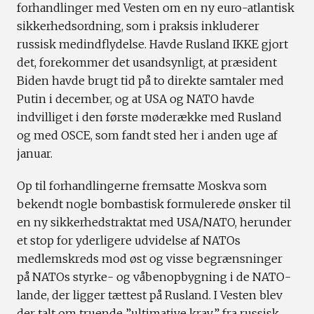
forhandlinger med Vesten om en ny euro-atlantisk
sikkerhedsordning, som i praksis inkluderer
russisk medindflydelse. Havde Rusland IKKE gjort
det, forekommer det usandsynligt, at præsident
Biden havde brugt tid på to direkte samtaler med
Putin i december, og at USA og NATO havde
indvilliget i den første møderække med Rusland
og med OSCE, som fandt sted her i anden uge af
januar.
Op til forhandlingerne fremsatte Moskva som
bekendt nogle bombastisk formulerede ønsker til
en ny sikkerhedstraktat med USA/NATO, herunder
et stop for yderligere udvidelse af NATOs
medlemskreds mod øst og visse begrænsninger
på NATOs styrke- og våbenopbygning i de NATO-
lande, der ligger tættest på Rusland. I Vesten blev
der talt om truende ”ultimative krav” fra russisk