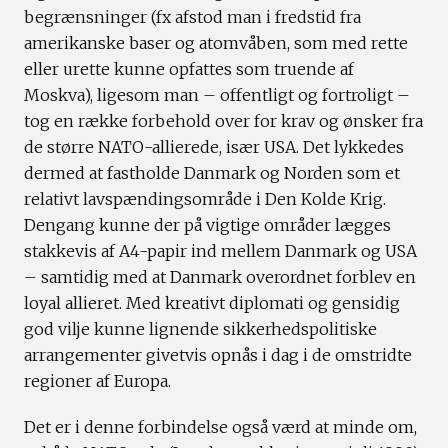
begrænsninger (fx afstod man i fredstid fra
amerikanske baser og atomvåben, som med rette
eller urette kunne opfattes som truende af
Moskva), ligesom man – offentligt og fortroligt –
tog en række forbehold over for krav og ønsker fra
de større NATO-allierede, især USA. Det lykkedes
dermed at fastholde Danmark og Norden som et
relativt lavspændingsområde i Den Kolde Krig.
Dengang kunne der på vigtige områder lægges
stakkevis af A4-papir ind mellem Danmark og USA
– samtidig med at Danmark overordnet forblev en
loyal allieret. Med kreativt diplomati og gensidig
god vilje kunne lignende sikkerhedspolitiske
arrangementer givetvis opnås i dag i de omstridte
regioner af Europa.
Det er i denne forbindelse også værd at minde om,