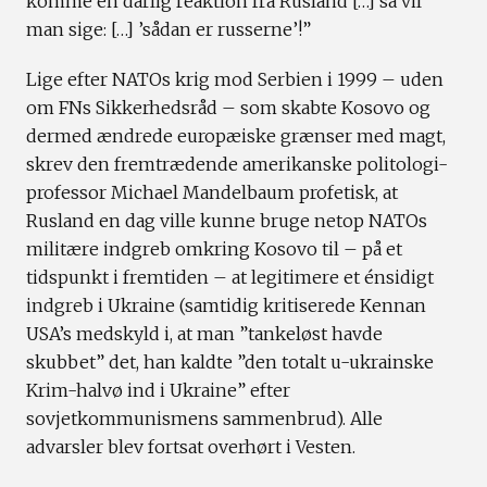
komme en dårlig reaktion fra Rusland […] så vil
man sige: […] ’sådan er russerne’!”
Lige efter NATOs krig mod Serbien i 1999 – uden
om FNs Sikkerhedsråd – som skabte Kosovo og
dermed ændrede europæiske grænser med magt,
skrev den fremtrædende amerikanske politologi-
professor Michael Mandelbaum profetisk, at
Rusland en dag ville kunne bruge netop NATOs
militære indgreb omkring Kosovo til – på et
tidspunkt i fremtiden – at legitimere et énsidigt
indgreb i Ukraine (samtidig kritiserede Kennan
USA’s medskyld i, at man ”tankeløst havde
skubbet” det, han kaldte ”den totalt u-ukrainske
Krim-halvø ind i Ukraine” efter
sovjetkommunismens sammenbrud). Alle
advarsler blev fortsat overhørt i Vesten.