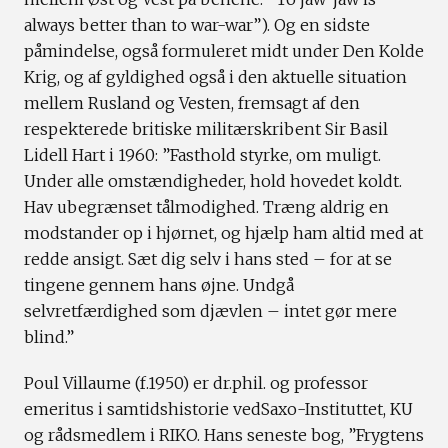
always better than to war-war”). Og en sidste
påmindelse, også formuleret midt under Den Kolde
Krig, og af gyldighed også i den aktuelle situation
mellem Rusland og Vesten, fremsagt af den
respekterede britiske militærskribent Sir Basil
Lidell Hart i 1960: ”Fasthold styrke, om muligt.
Under alle omstændigheder, hold hovedet koldt.
Hav ubegrænset tålmodighed. Træng aldrig en
modstander op i hjørnet, og hjælp ham altid med at
redde ansigt. Sæt dig selv i hans sted – for at se
tingene gennem hans øjne. Undgå
selvretfærdighed som djævlen – intet gør mere
blind.”
Poul Villaume (f.1950) er dr.phil. og professor
emeritus i samtidshistorie vedSaxo-Instituttet, KU
og rådsmedlem i RIKO. Hans seneste bog, ”Frygtens