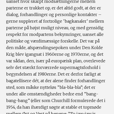
uanset hvor skarpt modsætningerne mellem
parterne er trukket op, er det altid godt, at der er
dialog, forhandlinger og personlige kontakter –
gerne suppleret af fortrolige ’bagkanaler’ mellem
parterne på højst muligt niveau, og med gensidig
respekt for modpartens bekymringer, uanset alle
politiske og værdimæssige forskelle. Det var på
den måde, afspændingsepoken under Den Kolde
Krig blev igangsat i 1960erne og 1970erne, og det
var sådan, den, især på europæisk plan, overlevede
selv det stærkt forværrede supermagtsforhold i
begyndelsen af 1980erne. Det er derfor farligt at
bagatellisere dét, at der alene finder forhandlinger
sted, som måske nytteløs ”bla-bla-bla”; det er
under alle omstændigheder bedre end ”bang-
bang-bang” (eller som Churchill formulerede det i
1954, da han ihærdigt søgte at stable et topmøde
mellem Øst og Vest på benene: ”To jaw-jaw is