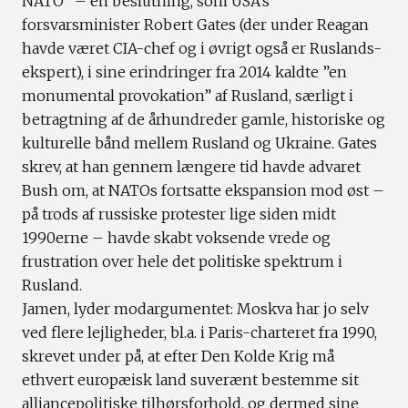
NATO” – en beslutning, som USA’s
forsvarsminister Robert Gates (der under Reagan
havde været CIA-chef og i øvrigt også er Ruslands-
ekspert), i sine erindringer fra 2014 kaldte ”en
monumental provokation” af Rusland, særligt i
betragtning af de århundreder gamle, historiske og
kulturelle bånd mellem Rusland og Ukraine. Gates
skrev, at han gennem længere tid havde advaret
Bush om, at NATOs fortsatte ekspansion mod øst –
på trods af russiske protester lige siden midt
1990erne – havde skabt voksende vrede og
frustration over hele det politiske spektrum i
Rusland.
Jamen, lyder modargumentet: Moskva har jo selv
ved flere lejligheder, bl.a. i Paris-charteret fra 1990,
skrevet under på, at efter Den Kolde Krig må
ethvert europæisk land suverænt bestemme sit
alliancepolitiske tilhørsforhold, og dermed sine