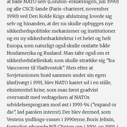
at både NATO selv (London-erklæringen, juli 1990)
og alle CSCE-lande (Paris-charteret, november
1990) ved Den Kolde Krigs afslutning lovede sig
selv og hinanden, at der nu skulle opbygges nye
sikkerhedspolitiske mekanismer og institutioner
og en ny sikkerhedsarkitektur i et helet og helt
Europa, som naturligt også skulle omfatte både
Nordamerika og Rusland. Man talte også om et
sikkerhedsfælleskab, som skulle strække sig ”fra
Vancouver til Vladivostok”. Men efter at
Sovjetunionen brød sammen under sin egen
(død)vægt i 1991, blev NATO kastet ud i en stille,
eksistentiel krise, som man først gradvist
overvandt med vedtagelsen af NATOs
udvidelsesprogram mod øst i 1993-94 (”expand or
die”, lød parolen internt). Der blev dermed, som
Vestens yndlings-russer i 1990erne, Boris Jeltsin,
fortroligt advarede Bill Clinton om i 1994 og 1995, i