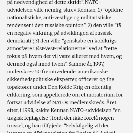
på nødvendighed af dette skridt”. NATO-
udvidelsen ville nemlig, skrev Kennan, 1) ”opildne
nationalistiske, anti-vestlige og militaristiske
tendenser i den russiske opinion”; 2) den ville ”få
en negativ virkning på udviklingen af russisk
demokrati”; 3) den ville ”genskabe en koldkrigs-
atmosfære i Øst-Vest-relationerne” ved at ”rette
fokus på, hvem der vil være allieret med hvem, og
dermed også imod hvem”. Samme år, 1997,
underskrev 50 fremtrædende, amerikanske
sikkerhedspolitiske eksperter, officerer og fhv.
topaktører under Den Kolde Krig en offentlig
erklæring, som appellerede om et moratorium for
fortsat udvidelse af NATOs medlemskreds. Året
efter, i 1998, kaldte Kennan NATO-udvidelsen ”en
tragisk fejltagelse”, fordi der ikke forelå nogen
trussel, og han tilføjede: ”Selvfølgelig vil der