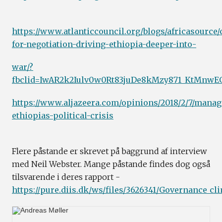
https://www.atlanticcouncil.org/blogs/africasource/
for-negotiation-driving-ethiopia-deeper-into-
war/?
fbclid=IwAR2k2Iulv0w0Rt83juDe8kMzy871_KtMnw
https://www.aljazeera.com/opinions/2018/2/7/manag
ethiopias-political-crisis
Flere påstande er skrevet på baggrund af interview
med Neil Webster. Mange påstande findes dog også
tilsvarende i deres rapport -
https://pure.diis.dk/ws/files/3626341/Governance_cl