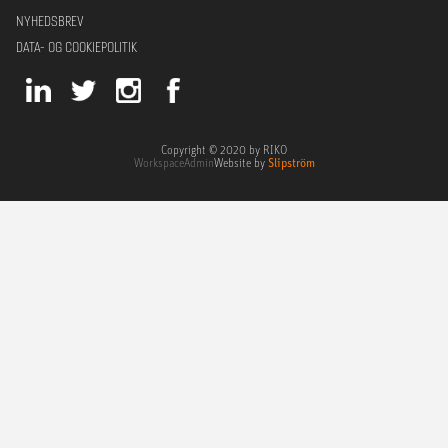
NYHEDSBREV
DATA- OG COOKIEPOLITIK
Copyright © 2020 by RIKO
Workspace
Admin
Website by
Slipström