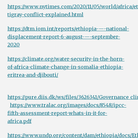
https://www.nytimes.com/2020/11/05/world/africa/e
tigray-conflict-explained.html
https://dtm.iom.int/reports/ethiopia-—-national-
displacement-report-6-august-—-september-
2020
https://climate.org/water-security-in-the-horn-
of-africa-climate-change-in-somalia-ethiopia-
eritrea-and-djibouti/
https://pure.diis.dk/ws/files/3626341/Governance_cl
​
https://www.tralac.org/images/docs/8548/ipcc-
fifth-assessment-report-whats-in-it-for-
africa.pdf
https://www.undp.org/content/dam/ethiopia/docs/