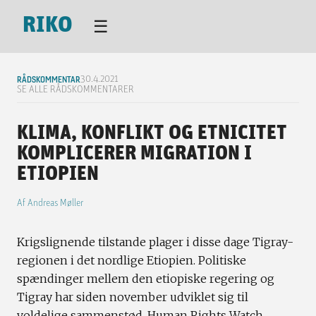
RIKO
☰
RÅDSKOMMENTAR
30.4.2021
SE ALLE RÅDSKOMMENTARER
KLIMA, KONFLIKT OG ETNICITET
KOMPLICERER MIGRATION I
ETIOPIEN
Af
Andreas Møller
Krigslignende tilstande plager i disse dage Tigray-
regionen i det nordlige Etiopien. Politiske
spændinger mellem den etiopiske regering og
Tigray har siden november udviklet sig til
voldelige sammenstød. Human Rights Watch