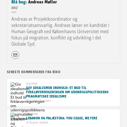
Blå bog:
Andreas Møller
RIKO
user
Andreas er Projektkoordinator og
sekretariatsansvarlig. Andreas læser en kandidat i
Human Geografi ved Københavns Universitet med
fokus på migration, konflikt og udvikling i det
Globale Syd.
SENESTE KOMMENTARER FRA RIKO
11.6.2026
GIV IDEALISMEN INDHOLD: ET BUD TIL
FIRKLØVERREGERINGEN OM UDENRIGSPOLITIKKENS
PRAGMATISKE IDEALISME
Af
Kristian Svendsen
28.4.2026
LIBANON OG PALÆSTINA: YOU CEASE, WE FIRE
Af
Birgitte Rahbek