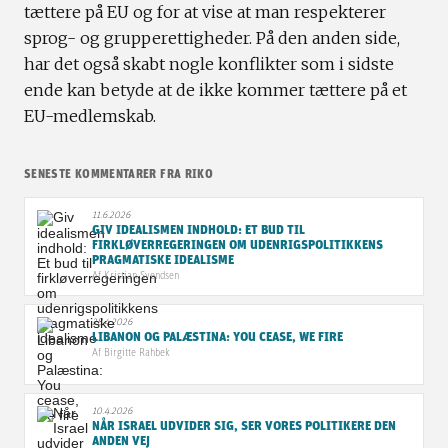
tættere på EU og for at vise at man respekterer
sprog- og grupperettigheder. På den anden side,
har det også skabt nogle konflikter som i sidste
ende kan betyde at de ikke kommer tættere på et
EU-medlemskab.
SENESTE KOMMENTARER FRA RIKO
11.6.2026
GIV IDEALISMEN INDHOLD: ET BUD TIL
FIRKLØVERREGERINGEN OM UDENRIGSPOLITIKKENS
PRAGMATISKE IDEALISME
Af
Kristian Svendsen
28.4.2026
LIBANON OG PALÆSTINA: YOU CEASE, WE FIRE
Af
Birgitte Rahbek
10.4.2026
NÅR ISRAEL UDVIDER SIG, SER VORES POLITIKERE DEN
ANDEN VEJ