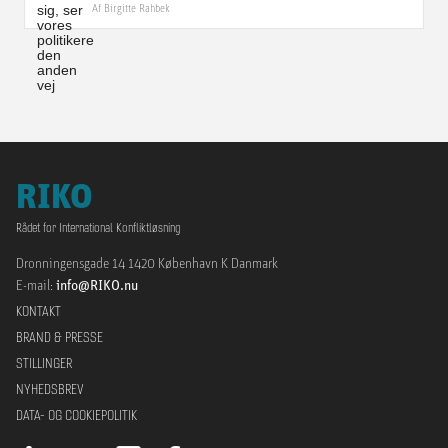
Af
Birgitte Rahbek
RIKO
Rådet for International Konfliktløsning
Dronningensgade 14 1420 København K Danmark
E-mail:
info@RIKO.nu
KONTAKT
BRAND & PRESSE
STILLINGER
NYHEDSBREV
DATA- OG COOKIEPOLITIK