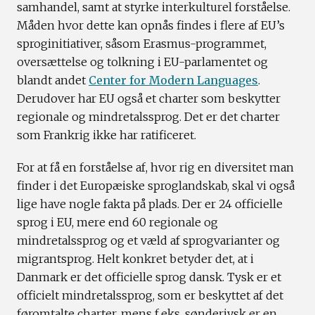
samhandel, samt at styrke interkulturel forståelse.
Måden hvor dette kan opnås findes i flere af EU’s
sproginitiativer, såsom Erasmus-programmet,
oversættelse og tolkning i EU-parlamentet og
blandt andet
Center for Modern Languages
.
Derudover har EU også et charter som beskytter
regionale og mindretalssprog. Det er det charter
som Frankrig ikke har ratificeret.
For at få en forståelse af, hvor rig en diversitet man
finder i det Europæiske sproglandskab, skal vi også
lige have nogle fakta på plads. Der er 24 officielle
sprog i EU, mere end 60 regionale og
mindretalssprog og et væld af sprogvarianter og
migrantsprog. Helt konkret betyder det, at i
Danmark er det officielle sprog dansk. Tysk er et
officielt mindretalssprog, som er beskyttet af det
føromtalte charter, mens f.eks. sønderjysk er en