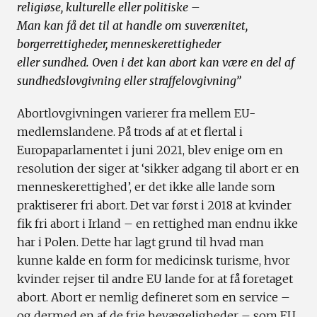
religiøse, kulturelle eller politiske –
Man kan få det til at handle om suverænitet,
borgerrettigheder, menneskerettigheder
eller sundhed. Oven i det kan abort kan være en del af
sundhedslovgivning eller straffelovgivning”
Abortlovgivningen varierer fra mellem EU-
medlemslandene. På trods af at et flertal i
Europaparlamentet i juni 2021, blev enige om en
resolution der siger at ‘sikker adgang til abort er en
menneskerettighed’, er det ikke alle lande som
praktiserer fri abort. Det var først i 2018 at kvinder
fik fri abort i Irland – en rettighed man endnu ikke
har i Polen. Dette har lagt grund til hvad man
kunne kalde en form for medicinsk turisme, hvor
kvinder rejser til andre EU lande for at få foretaget
abort. Abort er nemlig defineret som en service –
og dermed en af de frie bevægeligheder – som EU