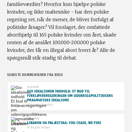
familieværdier? Hvorfor kun hjælpe polske
kvinder, og ikke maltesiske - har den polske
regering ret, når de mener, de bliver forfulgt af
politiske årsager? Vil forslaget, der omfattede
aborthjælp til 165 polske kvinder om året, skade
resten af de anslået 100.000-200.000 polske
kvinder, der får en illegal abort hvert år? Alle de
spørgsmål står stadig til debat.
SENESTE KOMMENTARER FRA RIKO
11.6.2026
GIV IDEALISMEN INDHOLD: ET BUD TIL
FIRKLØVERREGERINGEN OM UDENRIGSPOLITIKKENS
PRAGMATISKE IDEALISME
Af
Kristian Svendsen
28.4.2026
LIBANON OG PALÆSTINA: YOU CEASE, WE FIRE
Af
Birgitte Rahbek